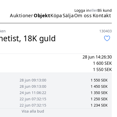
Logga in
eller
Bli kund
Auktioner
Objekt
Köpa
Sälja
Om oss
Kontakt
Huvudmeny
ken
130403
etist, 18K guld
28 jun 14:26:30
1 600
SEK
1 550
SEK
28 jun 09:13:00
1 550
SEK
28 jun 09:13:00
1 450
SEK
24 jun 11:06:22
1 350
SEK
22 jun 07:32:15
1 250
SEK
22 jun 07:32:15
1 234
SEK
Visa alla bud