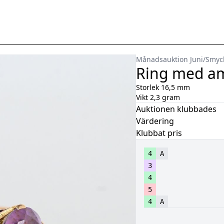
Månadsauktion Juni
/
Smyc
Ring med am
Storlek 16,5 mm
Vikt 2,3 gram
Auktionen klubbades
Värdering
Klubbat pris
4
A
3
4
5
4
A