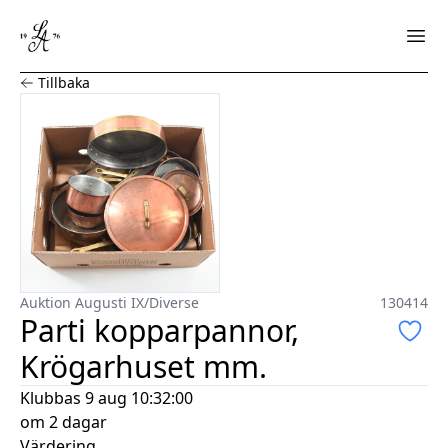
Parti kopparpannor, Krögarhuset mm.
Tillbaka
Auktion Augusti IX
/
Diverse
130414
Parti kopparpannor,
Krögarhuset mm.
Klubbas
9 aug 10:32:00
om 2 dagar
Värdering