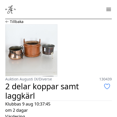
2 delar koppar samt laggkärl
Tillbaka
Auktion Augusti IX
/
Diverse
130439
2 delar koppar samt
laggkärl
Klubbas
9 aug 10:37:45
om 2 dagar
Värdering