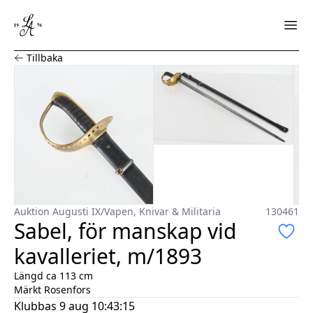
Sabel, för manskap vid kavalleriet, m/1893
Tillbaka
Auktion Augusti IX
/
Vapen, Knivar & Militaria
130461
Sabel, för manskap vid
kavalleriet, m/1893
Längd ca 113 cm
Märkt Rosenfors
Klubbas
9 aug 10:43:15