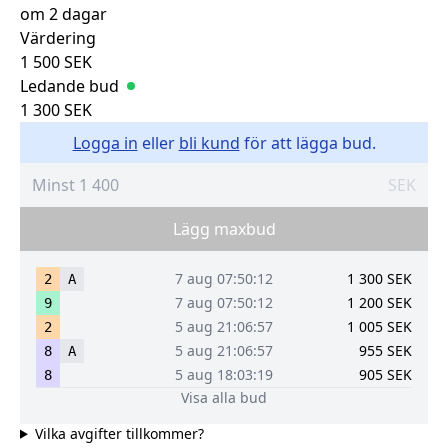
om 2 dagar
Värdering
1 500
SEK
Ledande bud
1 300
SEK
Logga in
eller
bli kund
för att lägga bud.
SEK
Lägg maxbud
7 aug 07:50:12
1 300
SEK
2
A
7 aug 07:50:12
1 200
SEK
9
5 aug 21:06:57
1 005
SEK
2
5 aug 21:06:57
955
SEK
8
A
5 aug 18:03:19
905
SEK
8
Visa alla bud
Vilka avgifter tillkommer?