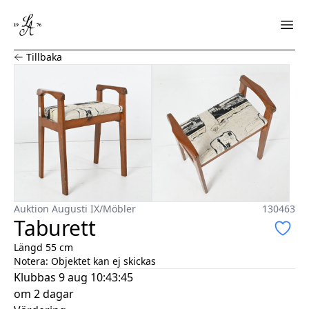
Taburett
Tillbaka
Auktion Augusti IX
/
Möbler
130463
Taburett
Längd 55 cm
Notera:
Objektet kan ej skickas
Klubbas
9 aug 10:43:45
om 2 dagar