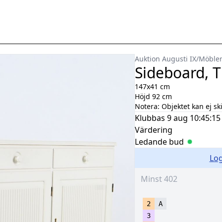
Auktion Augusti IX
/
Möble
Sideboard, T
147x41 cm
Höjd 92 cm
Notera:
Objektet kan ej sk
Klubbas
9 aug 10:45:15
Värdering
Ledande bud
Log
2
A
3