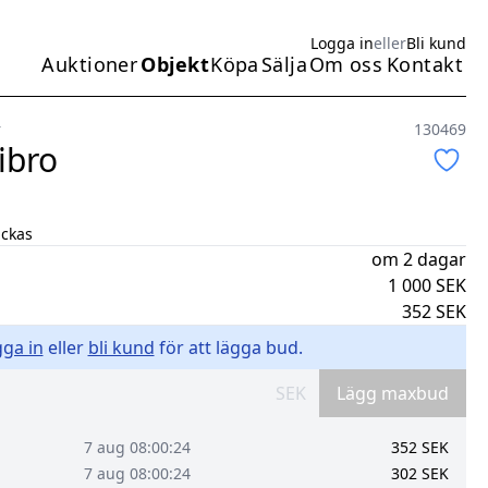
Logga in
eller
Bli kund
Auktioner
Objekt
Köpa
Sälja
Om oss
Kontakt
Huvudmeny
r
130469
ibro
ickas
om 2 dagar
1 000
SEK
352
SEK
ga in
eller
bli kund
för att lägga bud.
SEK
Lägg maxbud
7 aug 08:00:24
352
SEK
7 aug 08:00:24
302
SEK