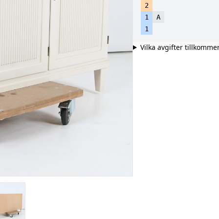
2
1
A
1
Vilka avgifter tillkomme