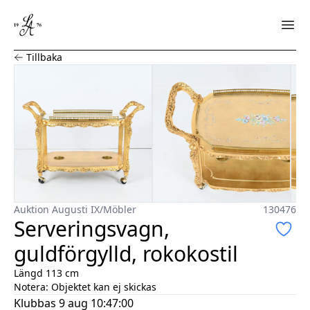
Serveringsvagn, guldförgylld, rokokostil
Tillbaka
Auktion Augusti IX
/
Möbler
130476
Serveringsvagn,
guldförgylld, rokokostil
Längd 113 cm
Notera:
Objektet kan ej skickas
Klubbas
9 aug 10:47:00