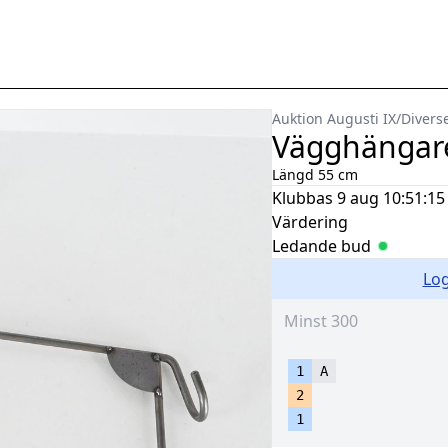
Auktion Augusti IX
/
Divers
Vägghängare
Längd 55 cm
Klubbas
9 aug 10:51:15
Värdering
Ledande bud
Log
1
A
2
1