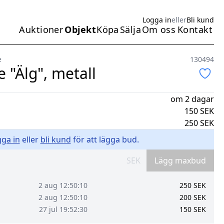
Logga in
eller
Bli kund
Auktioner
Objekt
Köpa
Sälja
Om oss
Kontakt
Huvudmeny
e
130494
 "Älg", metall
om 2 dagar
150
SEK
250
SEK
ga in
eller
bli kund
för att lägga bud.
SEK
Lägg maxbud
2 aug 12:50:10
250
SEK
2 aug 12:50:10
200
SEK
27 jul 19:52:30
150
SEK