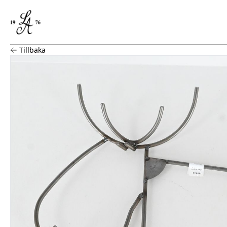
Vägghängare "Älg", metall
Tillbaka