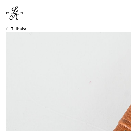
Johan Fankki, storkniv, halvhorn
Tillbaka