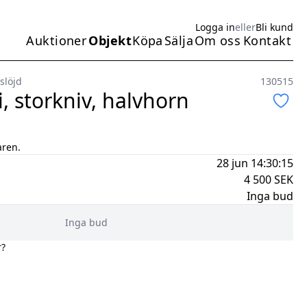
Logga in
eller
Bli kund
Auktioner
Objekt
Köpa
Sälja
Om oss
Kontakt
Huvudmeny
slöjd
130515
, storkniv, halvhorn
aren.
28 jun 14:30:15
4 500
SEK
Inga bud
Inga bud
r?