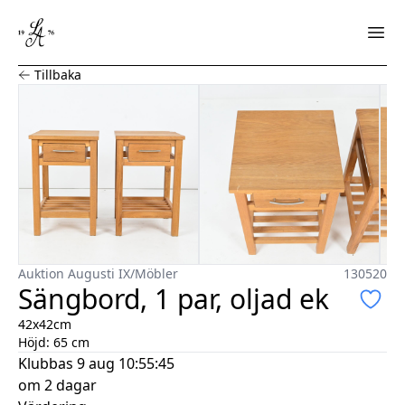
Sängbord, 1 par, oljad ek
Tillbaka
Auktion Augusti IX
/
Möbler
130520
Sängbord, 1 par, oljad ek
42x42cm
Höjd: 65 cm
Klubbas
9 aug 10:55:45
om 2 dagar