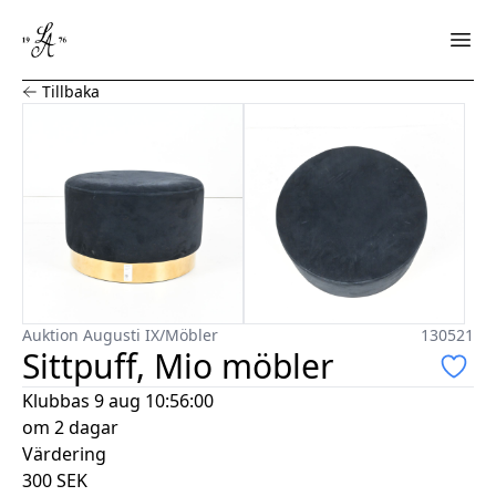
Sittpuff, Mio möbler
Tillbaka
Auktion Augusti IX
/
Möbler
130521
Sittpuff, Mio möbler
Klubbas
9 aug 10:56:00
om 2 dagar
Värdering
300
SEK