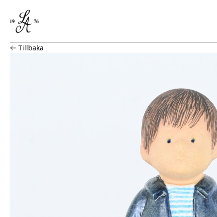
Lisa Larson, Figurin "Lasse", K-Studion Gustavsberg
Tillbaka