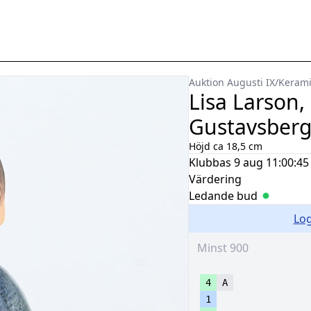
Auktion Augusti IX
/
Kerami
Lisa Larson,
Gustavsber
Höjd ca 18,5 cm
Klubbas
9 aug 11:00:45
Värdering
Ledande bud
Log
4
A
1