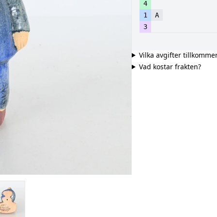
4
1
A
3
Vilka avgifter tillkomme
Vad kostar frakten?