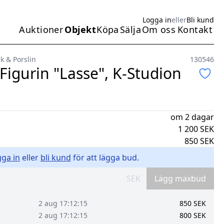
Logga in
eller
Bli kund
Auktioner
Objekt
Köpa
Sälja
Om oss
Kontakt
Huvudmeny
k & Porslin
130546
 Figurin "Lasse", K-Studion
g
om 2 dagar
1 200
SEK
850
SEK
ga in
eller
bli kund
för att lägga bud.
SEK
Lägg maxbud
2 aug 17:12:15
850
SEK
2 aug 17:12:15
800
SEK