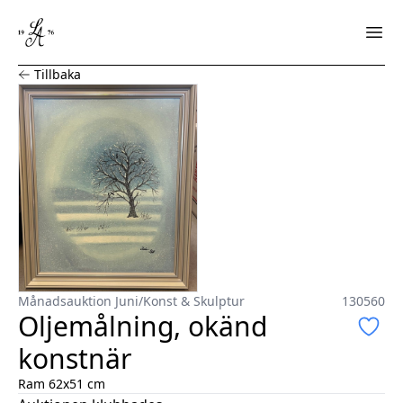
Oljemålning, okänd konstnär
Tillbaka
Månadsauktion Juni
/
Konst & Skulptur
130560
Oljemålning, okänd
konstnär
Ram 62x51 cm