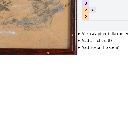
3
2
A
2
Vilka avgifter tillkomme
Vad är följerätt?
Vad kostar frakten?