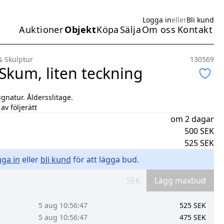
Logga in
eller
Bli kund
Auktioner
Objekt
Köpa
Sälja
Om oss
Kontakt
Huvudmeny
& Skulptur
130569
 Skum, liten teckning
ignatur. Åldersslitage.
av följerätt
om 2 dagar
500
SEK
525
SEK
ga in
eller
bli kund
för att lägga bud.
SEK
Lägg maxbud
5 aug 10:56:47
525
SEK
5 aug 10:56:47
475
SEK