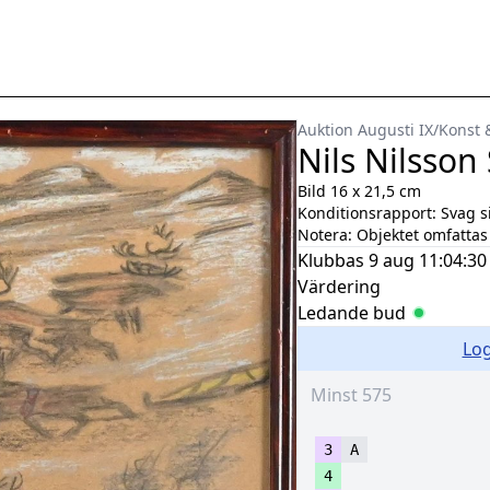
Auktion Augusti IX
/
Konst 
Nils Nilsson
Bild 16 x 21,5 cm
Konditionsrapport:
Svag s
Notera:
Objektet omfattas 
Klubbas
9 aug 11:04:30
Värdering
Ledande bud
Log
3
A
4