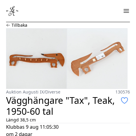
Vägghängare "Tax", Teak, 1950-60 tal
Tillbaka
Auktion Augusti IX
/
Diverse
130576
Vägghängare "Tax", Teak,
1950-60 tal
Längd 38,5 cm
Klubbas
9 aug 11:05:30
om 2 dagar