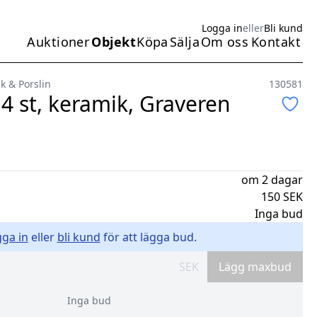
Logga in
eller
Bli kund
Auktioner
Objekt
Köpa
Sälja
Om oss
Kontakt
Huvudmeny
k & Porslin
130581
4 st, keramik, Graveren
om 2 dagar
150
SEK
Inga bud
ga in
eller
bli kund
för att lägga bud.
SEK
Lägg maxbud
Inga bud