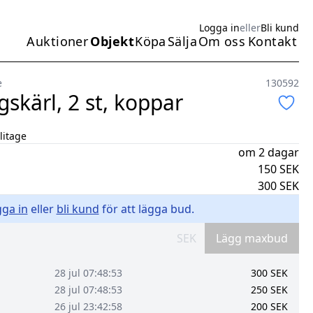
Logga in
eller
Bli kund
Auktioner
Objekt
Köpa
Sälja
Om oss
Kontakt
Huvudmeny
e
130592
skärl, 2 st, koppar
litage
om 2 dagar
150
SEK
300
SEK
ga in
eller
bli kund
för att lägga bud.
SEK
Lägg maxbud
28 jul 07:48:53
300
SEK
28 jul 07:48:53
250
SEK
26 jul 23:42:58
200
SEK