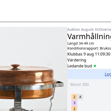
Auktion Augusti IX
/
Divers
Varmhållning
Längd 34-49 cm
Konditionsrapport:
Brukss
Klubbas
9 aug 11:09:30
Värdering
Ledande bud
Log
2
A
3
2