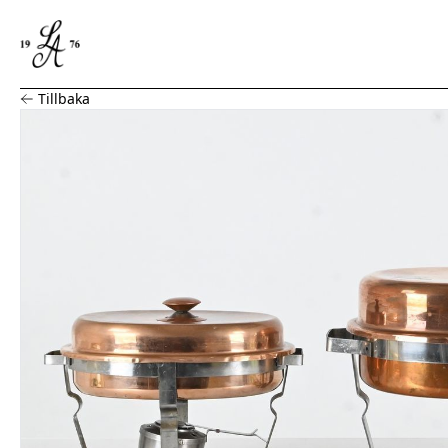
Varmhållningskärl, 2 st, koppar
Tillbaka