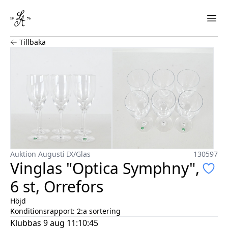
Vinglas "Optica Symphny", 6 st, Orrefors
Tillbaka
Auktion Augusti IX
/
Glas
130597
Vinglas "Optica Symphny",
6 st, Orrefors
Höjd
Konditionsrapport:
2:a sortering
Klubbas
9 aug 11:10:45