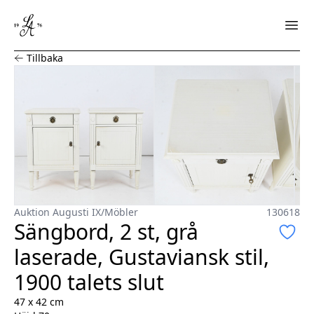
Sängbord, 2 st, grå laserade, Gustaviansk stil, 1900 talets
Tillbaka
Auktion Augusti IX
/
Möbler
130618
Sängbord, 2 st, grå
laserade, Gustaviansk stil,
1900 talets slut
47 x 42 cm