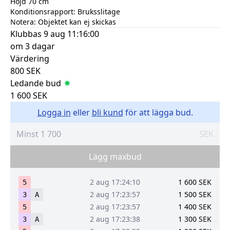
Höjd 70 cm
Konditionsrapport:
Bruksslitage
Notera:
Objektet kan ej skickas
Klubbas
9 aug 11:16:00
om 3 dagar
Värdering
800
SEK
Ledande bud
1 600
SEK
Logga in
eller
bli kund
för att lägga bud.
SEK
Lägg maxbud
2 aug 17:24:10
1 600
SEK
5
2 aug 17:23:57
1 500
SEK
3
A
2 aug 17:23:57
1 400
SEK
5
2 aug 17:23:38
1 300
SEK
3
A