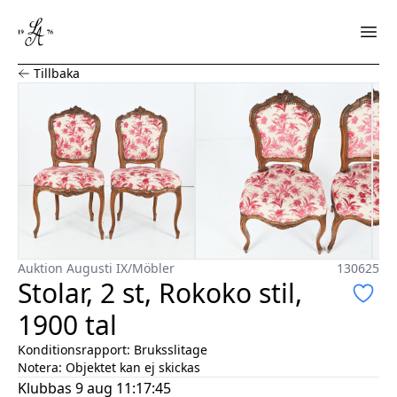
Stolar, 2 st, Rokoko stil, 1900 tal
Tillbaka
Auktion Augusti IX
/
Möbler
130625
Stolar, 2 st, Rokoko stil,
1900 tal
Konditionsrapport:
Bruksslitage
Notera:
Objektet kan ej skickas
Klubbas
9 aug 11:17:45