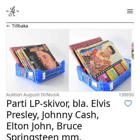
Parti LP-skivor, bla. Elvis Presley, Johnny Cash, Elton Jo
Tillbaka
Auktion Augusti IX
/
Musik
130650
Parti LP-skivor, bla. Elvis
Presley, Johnny Cash,
Elton John, Bruce
Springsteen mm.