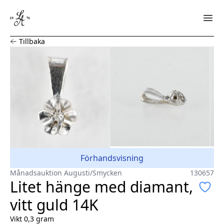
Litet hänge med diamant, vitt guld 14K
Tillbaka
Förhandsvisning
Månadsauktion Augusti
/
Smycken
130657
Litet hänge med diamant,
vitt guld 14K
Vikt 0,3 gram