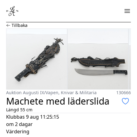
Machete med läderslida
Tillbaka
Auktion Augusti IX
/
Vapen, Knivar & Militaria
130666
Machete med läderslida
Längd 55 cm
Klubbas
9 aug 11:25:15
om 2 dagar
Värdering