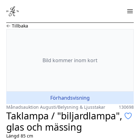
Taklampa / "biljardlampa", glas och mässing
Tillbaka
Bild
kommer
inom kort
Förhandsvisning
Månadsauktion Augusti
/
Belysning & Ljusstakar
130698
Taklampa / "biljardlampa",
glas och mässing
Längd 85 cm