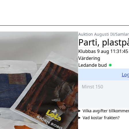
Auktion Augusti IX
/
Samlar
Parti, plastp
Klubbas
9 aug 11:31:45
Värdering
Ledande bud
Log
Vilka avgifter tillkomme
Vad kostar frakten?