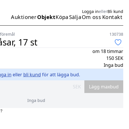
Logga in
eller
Bli kund
Auktioner
Objekt
Köpa
Sälja
Om oss
Kontakt
Huvudmeny
föremål
130738
åsar, 17 st
om 18 timmar
150
SEK
Inga bud
ga in
eller
bli kund
för att lägga bud.
SEK
Lägg maxbud
Inga bud
r?