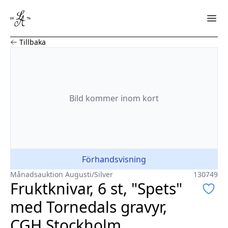
Fruktknivar, 6 st, "Spets" med Tornedals gravyr, CGH St
Tillbaka
Bild
kommer
inom kort
Förhandsvisning
Månadsauktion Augusti
/
Silver
130749
Fruktknivar, 6 st, "Spets"
med Tornedals gravyr,
CGH Stockholm