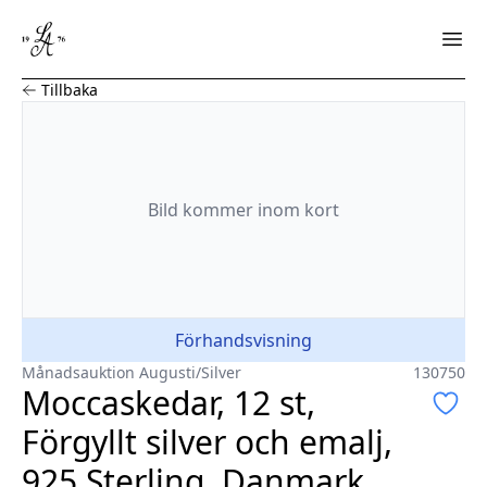
Moccaskedar, 12 st, Förgyllt silver och emalj, 925 Sterli
Tillbaka
Bild
kommer
inom kort
Förhandsvisning
Månadsauktion Augusti
/
Silver
130750
Moccaskedar, 12 st,
Förgyllt silver och emalj,
925 Sterling, Danmark