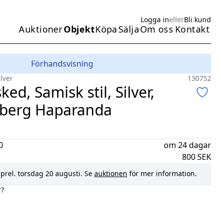
Logga in
eller
Bli kund
Auktioner
Objekt
Köpa
Sälja
Om oss
Kontakt
Huvudmeny
Förhandsvisning
ilver
130752
ked, Samisk stil, Silver,
mberg Haparanda
0
om 24 dagar
800
SEK
prel.
torsdag 20 augusti
. Se
auktionen
för mer information.
r?