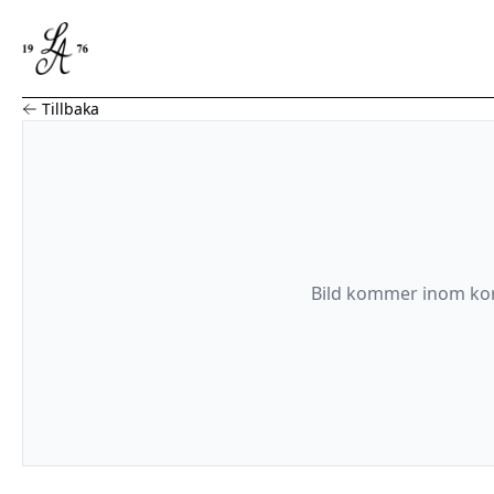
Såsslev, Syltsked, Samisk stil, Silver, Oskar Strömberg H
Tillbaka
Bild
kommer
inom ko