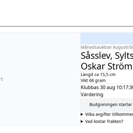
aparanda
Månadsauktion Augusti
/
S
Såsslev, Sylts
Oskar Strö
Längd ca 15,5 cm
rt
Vikt 68 gram
Klubbas
30 aug 10:17:3
Värdering
Budgivningen startar 
Vilka avgifter tillkomme
Vad kostar frakten?