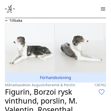
Figurin, Borzoi rysk vinthund, porslin, M. Valentin, Rose
Tillbaka
Förhandsvisning
Månadsauktion Augusti
/
Keramik & Porslin
130762
Figurin, Borzoi rysk
vinthund, porslin, M.
Valentin, Rosenthal,