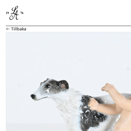
Figurin, Pojke med Borzoi rysk vinthund, porslin, MHF R
Tillbaka