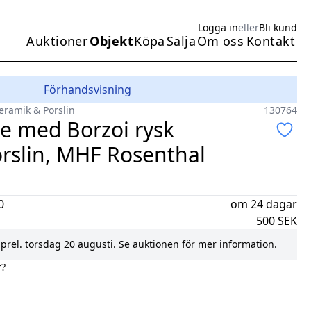
Logga in
eller
Bli kund
Auktioner
Objekt
Köpa
Sälja
Om oss
Kontakt
Huvudmeny
Förhandsvisning
eramik & Porslin
130764
ke med Borzoi rysk
orslin, MHF Rosenthal
0
om 24 dagar
500
SEK
prel.
torsdag 20 augusti
. Se
auktionen
för mer information.
r?