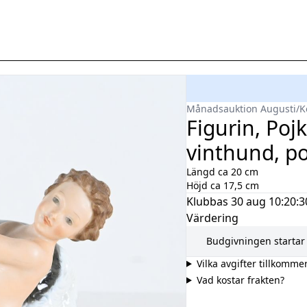
osenthal
Månadsauktion Augusti
/
K
Figurin, Poj
vinthund, p
Längd ca 20 cm
Höjd ca 17,5 cm
Klubbas
30 aug 10:20:3
Värdering
Budgivningen startar 
Vilka avgifter tillkomme
Vad kostar frakten?