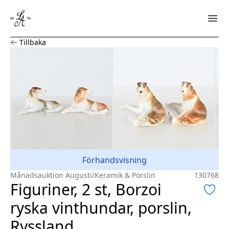
Figuriner, 2 st, Borzoi ryska vinthundar, porslin, Ryssland
Tillbaka
Förhandsvisning
Månadsauktion Augusti
/
Keramik & Porslin
130768
Figuriner, 2 st, Borzoi
ryska vinthundar, porslin,
Ryssland