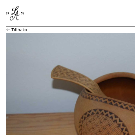
Träskål med sked samisk stil signerad JK
Tillbaka