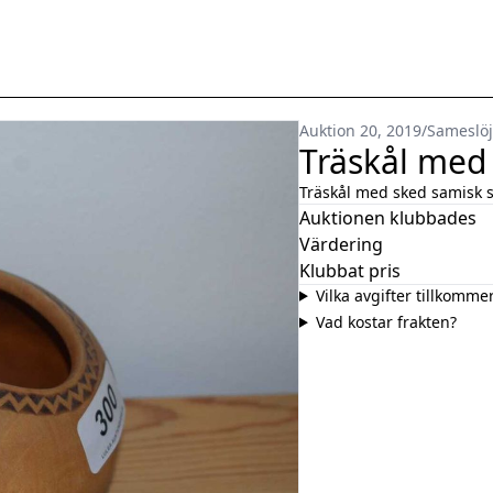
Auktion 20, 2019
/
Sameslö
Träskål med 
Träskål med sked samisk s
Auktionen klubbades
Värdering
Klubbat pris
Vilka avgifter tillkomme
Vad kostar frakten?