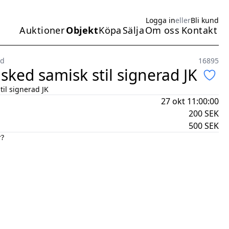
Logga in
eller
Bli kund
Auktioner
Objekt
Köpa
Sälja
Om oss
Kontakt
Huvudmeny
jd
16895
sked samisk stil signerad JK
til signerad JK
27 okt 11:00:00
200
SEK
500
SEK
r?