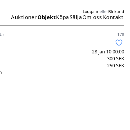
Logga in
eller
Bli kund
Auktioner
Objekt
Köpa
Sälja
Om oss
Kontakt
Huvudmeny
 Ur
178
28 jan 10:00:00
300
SEK
250
SEK
r?