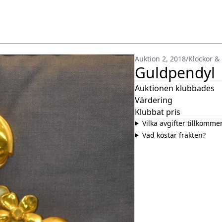
Auktion 2, 2018
/
Klockor &
Guldpendyl
Auktionen klubbades
Värdering
Klubbat pris
Vilka avgifter tillkomme
Vad kostar frakten?