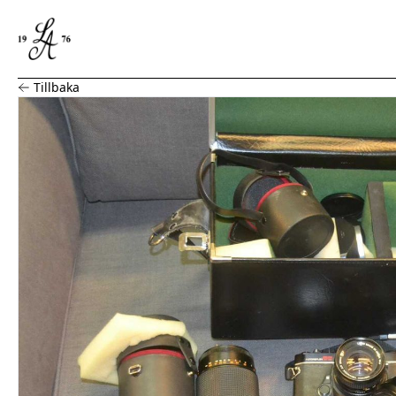
2st Analoga kameror + utrustning
Tillbaka