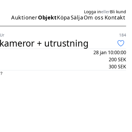
Logga in
eller
Bli kund
Auktioner
Objekt
Köpa
Sälja
Om oss
Kontakt
Huvudmeny
 Ur
184
 kameror + utrustning
28 jan 10:00:00
200
SEK
300
SEK
r?