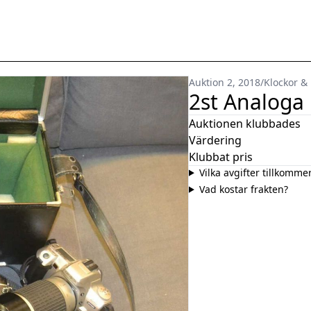
Auktion 2, 2018
/
Klockor &
2st Analoga
Auktionen klubbades
Värdering
Klubbat pris
Vilka avgifter tillkomme
Vad kostar frakten?