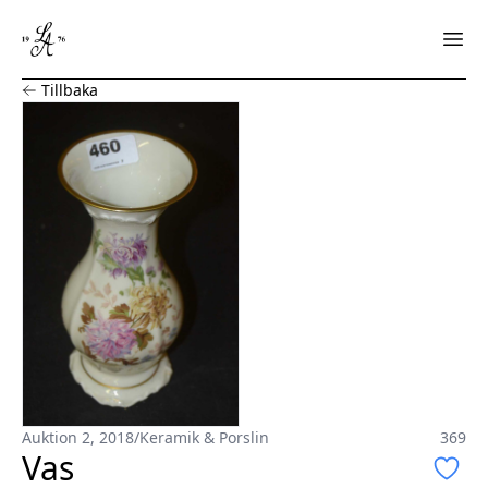
Vas
Tillbaka
Auktion 2, 2018
/
Keramik & Porslin
369
Vas