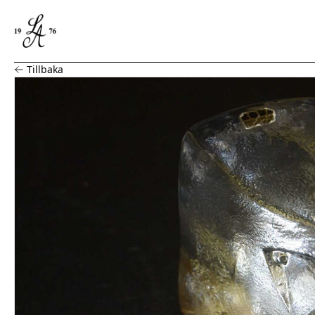
Glasskulptur E Höglund
Tillbaka