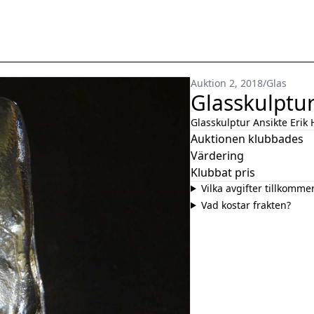
Auktion 2, 2018
/
Glas
Glasskulptu
Glasskulptur Ansikte Eri
Auktionen klubbades
Värdering
Klubbat pris
Vilka avgifter tillkomme
Vad kostar frakten?