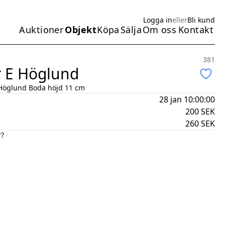
Logga in
eller
Bli kund
Auktioner
Objekt
Köpa
Sälja
Om oss
Kontakt
Huvudmeny
381
r E Höglund
k Höglund Boda höjd 11 cm
28 jan 10:00:00
200
SEK
260
SEK
r?