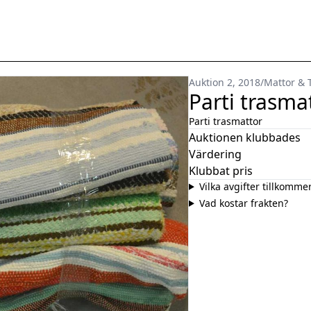
Auktion 2, 2018
/
Mattor & T
Parti trasma
Parti trasmattor
Auktionen klubbades
Värdering
Klubbat pris
Vilka avgifter tillkomme
Vad kostar frakten?