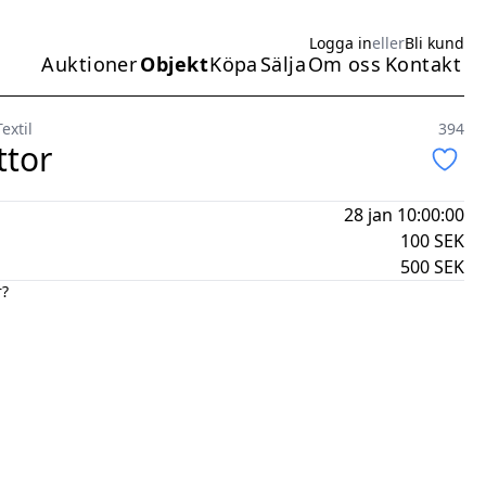
Logga in
eller
Bli kund
Auktioner
Objekt
Köpa
Sälja
Om oss
Kontakt
Huvudmeny
extil
394
ttor
28 jan 10:00:00
100
SEK
500
SEK
r?